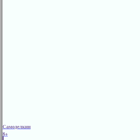
Самоделкин
8+