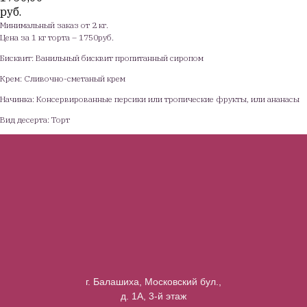
руб.
Минимальный заказ от 2 кг.
Цена за 1 кг торта – 1750руб.
Бисквит: Ванильный бисквит пропитанный сиропом
Крем: Сливочно-сметаный крем
Начинка: Консервированные персики или тропические фрукты, или ананасы
Вид десерта: Торт
г. Балашиха, Московский бул.,
д. 1А, 3-й этаж