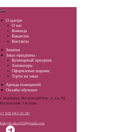
О центре
О нас
Команда
Вакансии
Контакты
Занятия
Заказ праздника
Кулинарный праздник
Аниматоры
Оформление шарами
Торты на заказ
Аренда помещений
Онлайн-обучение
г. Балашиха, Московский бул., д. 1А, ТЦ
Московский, 3-й этаж
+7 925 043-01-80
kaleydoskop50@gmail.com