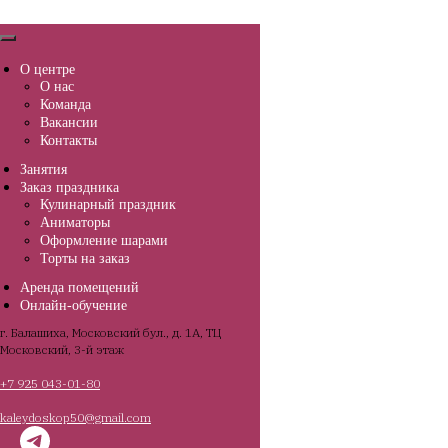
О центре
О нас
Команда
Вакансии
Контакты
Занятия
Заказ праздника
Кулинарный праздник
Аниматоры
Оформление шарами
Торты на заказ
Аренда помещений
Онлайн-обучение
г. Балашиха, Московский бул., д. 1А, ТЦ
Московский, 3-й этаж
+7 925 043-01-80
kaleydoskop50@gmail.com