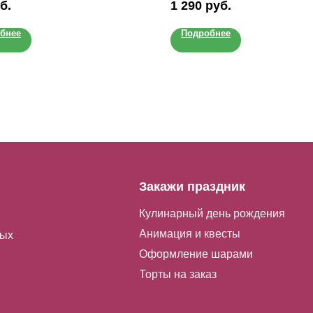
б.
1 290
руб.
Узнайте, что потребуется на
пордуктов, но и почему их важно
изнеса, технологию изготовления
как они влияют на растущий орг
бнее
Подробнее
 поиска клиентов.
Программа из 10 уроков.
Закажи праздник
Кулинарный день рождения
Анимация и квесты
лых
Оформление шарами
Торты на заказ