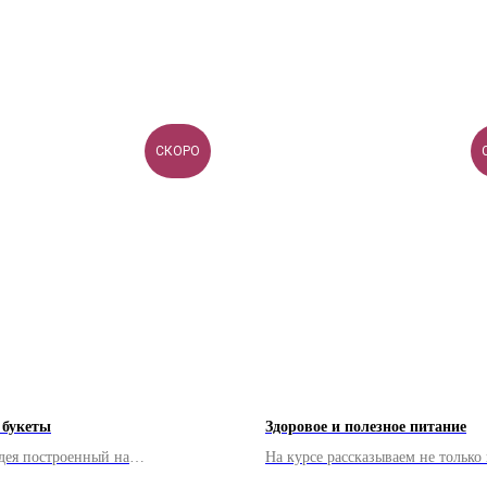
СКОРО
 букеты
Здоровое и полезное питание
дея построенный на
На курсе рассказываем не только 
ении праздничных букетов из
приготовить вкусные блюда из п