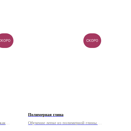
СКОРО
СКОРО
Полимерная глина
как
Обучение лепке из полимерной глины.
олезных
Создание сувениров и предметов