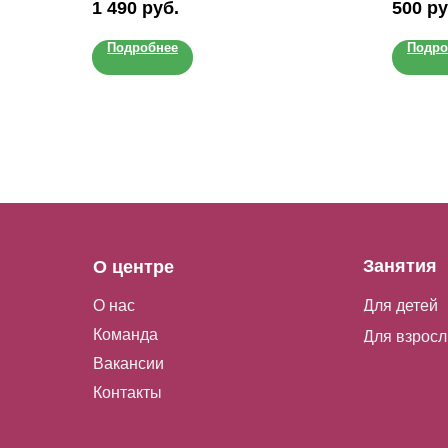
1 490
руб.
500
ру
конфет. 
старте б
Подробнее
Подро
и методы
Занятия
О центре
О нас
Для детей
Команда
Для взрос
Вакансии
Контакты